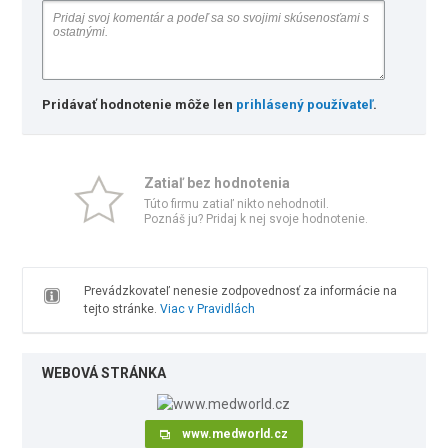
Pridávať hodnotenie môže len
prihlásený používateľ
.
Zatiaľ bez hodnotenia
Túto firmu zatiaľ nikto nehodnotil.
Poznáš ju? Pridaj k nej svoje hodnotenie.
Prevádzkovateľ nenesie zodpovednosť za informácie na
tejto stránke.
Viac v Pravidlách
WEBOVÁ STRÁNKA
www.medworld.cz