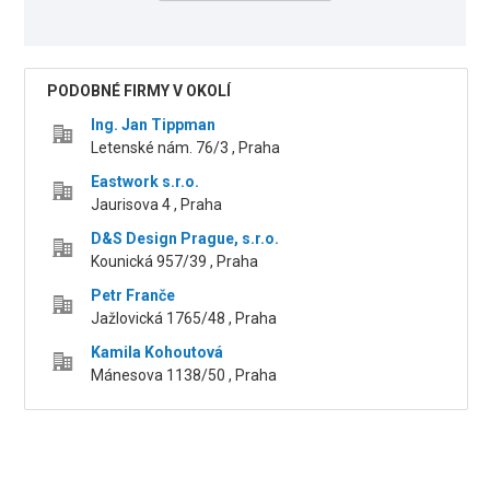
PODOBNÉ FIRMY V OKOLÍ
Ing. Jan Tippman
Letenské nám. 76/3 , Praha
Eastwork s.r.o.
Jaurisova 4 , Praha
D&S Design Prague, s.r.o.
Kounická 957/39 , Praha
Petr Franče
Jažlovická 1765/48 , Praha
Kamila Kohoutová
Mánesova 1138/50 , Praha