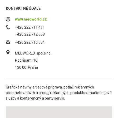
KONTAKTNÉ ÚDAJE
www.medworld.cz
+420 222 711 411
+420 222 712 668
+420 222 710 534
MEDWORLD, spol.s r.o.
Pod lipami 16
130 00
Praha
Grafické návrhy a tlačová príprava, potlač reklamných
predmetov, návrh a predaj reklamných produktov, marketingové
služby a konferenčný a party servis.