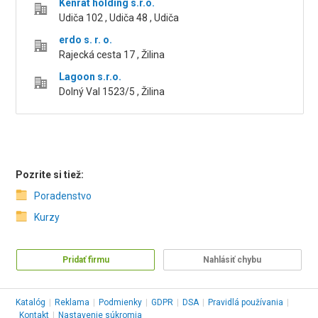
Kenrat holding s.r.o.
Udiča 102 , Udiča 48 , Udiča
erdo s. r. o.
Rajecká cesta 17 , Žilina
Lagoon s.r.o.
Dolný Val 1523/5 , Žilina
Pozrite si tiež:
Poradenstvo
Kurzy
Pridať firmu
Nahlásiť chybu
Katalóg
|
Reklama
|
Podmienky
|
GDPR
|
DSA
|
Pravidlá používania
|
Kontakt
|
Nastavenie súkromia