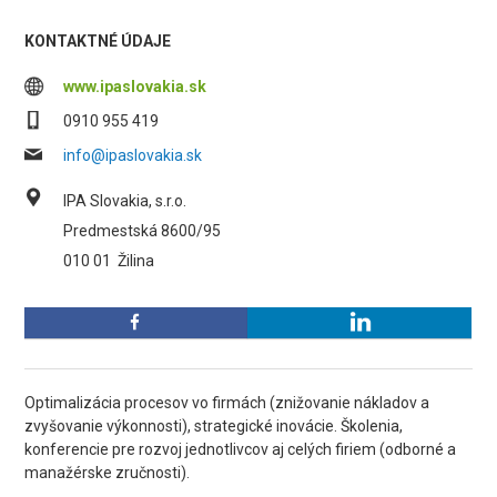
KONTAKTNÉ ÚDAJE
www.ipaslovakia.sk
0910 955 419
info@ipaslovakia.sk
IPA Slovakia, s.r.o.
Predmestská 8600/95
010 01
Žilina
Optimalizácia procesov vo firmách (znižovanie nákladov a
zvyšovanie výkonnosti), strategické inovácie. Školenia,
konferencie pre rozvoj jednotlivcov aj celých firiem (odborné a
manažérske zručnosti).