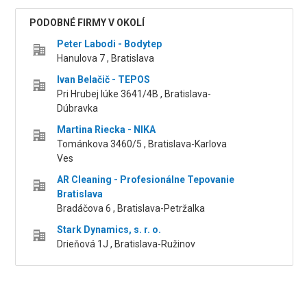
PODOBNÉ FIRMY V OKOLÍ
Peter Labodi - Bodytep
Hanulova 7 , Bratislava
Ivan Belačič - TEPOS
Pri Hrubej lúke 3641/4B , Bratislava-
Dúbravka
Martina Riecka - NIKA
Tománkova 3460/5 , Bratislava-Karlova
Ves
AR Cleaning - Profesionálne Tepovanie
Bratislava
Bradáčova 6 , Bratislava-Petržalka
Stark Dynamics, s. r. o.
Drieňová 1J , Bratislava-Ružinov