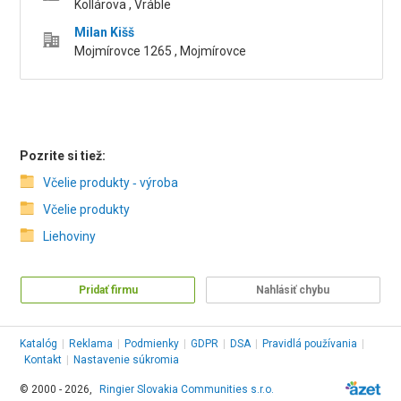
Kollárova , Vráble
Milan Kišš
Mojmírovce 1265 , Mojmírovce
Pozrite si tiež:
Včelie produkty ‑ výroba
Včelie produkty
Liehoviny
Pridať firmu
Nahlásiť chybu
Katalóg
|
Reklama
|
Podmienky
|
GDPR
|
DSA
|
Pravidlá používania
|
Kontakt
|
Nastavenie súkromia
© 2000 - 2026,
Ringier Slovakia Communities s.r.o.