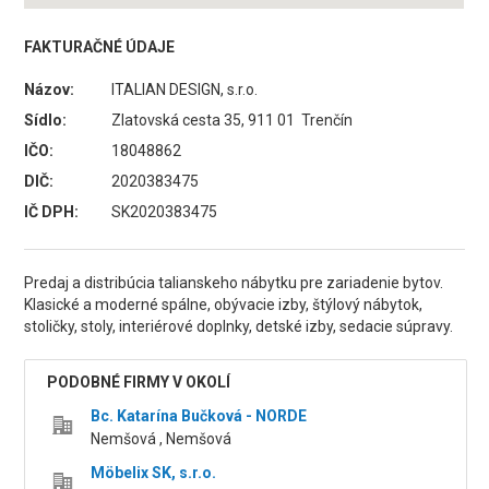
FAKTURAČNÉ ÚDAJE
Názov:
ITALIAN DESIGN, s.r.o.
Sídlo:
Zlatovská cesta 35, 911 01 Trenčín
IČO:
18048862
DIČ:
2020383475
IČ DPH:
SK2020383475
Predaj a distribúcia talianskeho nábytku pre zariadenie bytov.
Klasické a moderné spálne, obývacie izby, štýlový nábytok,
stoličky, stoly, interiérové doplnky, detské izby, sedacie súpravy.
PODOBNÉ FIRMY V OKOLÍ
Bc. Katarína Bučková - NORDE
Nemšová , Nemšová
Möbelix SK, s.r.o.