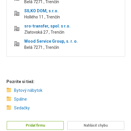
Belá 7271 , Trenčín
SILKO DOM, s.r.o.
Hollého 11 , Trenčín
sro-transfer, spol. s r.o.
Zlatovská 27 , Trenčín
Wood Service Group, s. r. o.
Belá 7271 , Trenčín
Pozrite si tiež:
Bytový nábytok
Spálne
Sedačky
Pridať firmu
Nahlásiť chybu