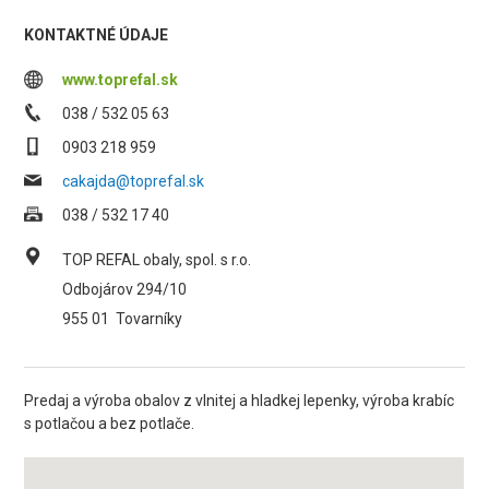
KONTAKTNÉ ÚDAJE
www.toprefal.sk
038 / 532 05 63
0903 218 959
cakajda@toprefal.sk
038 / 532 17 40
TOP REFAL obaly, spol. s r.o.
Odbojárov 294/10
955 01
Tovarníky
Predaj a výroba obalov z vlnitej a hladkej lepenky, výroba krabíc
s potlačou a bez potlače.