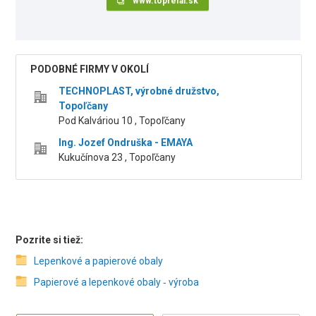
www.toprefal.sk
PODOBNÉ FIRMY V OKOLÍ
TECHNOPLAST, výrobné družstvo,
Topoľčany
Pod Kalváriou 10 , Topoľčany
Ing. Jozef Ondruška - EMAYA
Kukučínova 23 , Topoľčany
Pozrite si tiež:
Lepenkové a papierové obaly
Papierové a lepenkové obaly ‑ výroba