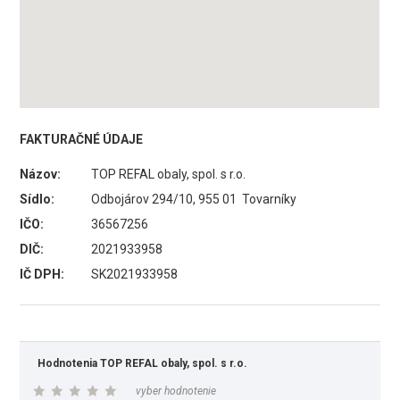
FAKTURAČNÉ ÚDAJE
Názov:
TOP REFAL obaly, spol. s r.o.
Sídlo:
Odbojárov 294/10, 955 01 Tovarníky
IČO:
36567256
DIČ:
2021933958
IČ DPH:
SK2021933958
Hodnotenia TOP REFAL obaly, spol. s r.o.
vyber hodnotenie