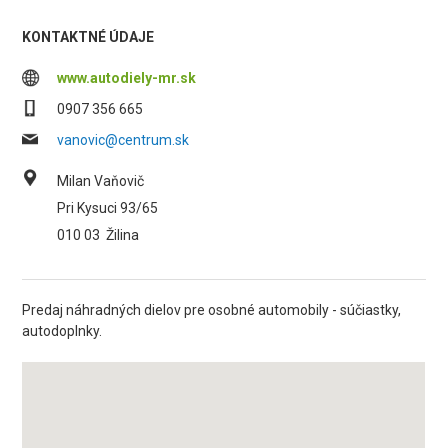
KONTAKTNÉ ÚDAJE
www.autodiely-mr.sk
0907 356 665
vanovic@centrum.sk
Milan Vaňovič
Pri Kysuci 93/65
010 03
Žilina
Predaj náhradných dielov pre osobné automobily - súčiastky,
autodoplnky.