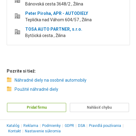
Bánovská cesta 3648/2 , Žilina
Peter Piroha, APR - AUTODIELY
Teplička nad Váhom 604/57 , Žilina
TOSA AUTO PARTNER, s.r.o.
Bytčická cesta , Žilina
Pozrite si tiež:
Náhradné diely na osobné automobily
Použité náhradné diely
Pridať firmu
Nahlásiť chybu
Katalóg
|
Reklama
|
Podmienky
|
GDPR
|
DSA
|
Pravidlá používania
|
Kontakt
|
Nastavenie súkromia