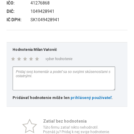
IČO:
41276868
DIČ:
1049428941
IČ DPH:
SK1049428941
Hodnotenia Milan Vaňovič
vyber hodnotenie
Pridávať hodnotenie môže len
prihlásený používateľ
.
Zatiaľ bez hodnotenia
Túto firmu zatiaľ nikto nehodnotil.
Poznáš ju? Pridaj k nej svoje hodnotenie.