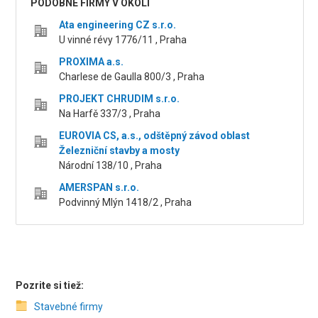
PODOBNÉ FIRMY V OKOLÍ
Ata engineering CZ s.r.o.
U vinné révy 1776/11 , Praha
PROXIMA a.s.
Charlese de Gaulla 800/3 , Praha
PROJEKT CHRUDIM s.r.o.
Na Harfě 337/3 , Praha
EUROVIA CS, a.s., odštěpný závod oblast
Železniční stavby a mosty
Národní 138/10 , Praha
AMERSPAN s.r.o.
Podvinný Mlýn 1418/2 , Praha
Pozrite si tiež:
Stavebné firmy