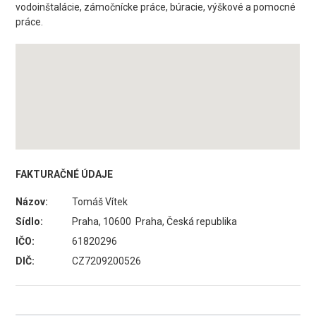
vodoinštalácie, zámočnícke práce, búracie, výškové a pomocné
práce.
FAKTURAČNÉ ÚDAJE
Názov:
Tomáš Vítek
Sídlo:
Praha, 10600 Praha, Česká republika
IČO:
61820296
DIČ:
CZ7209200526