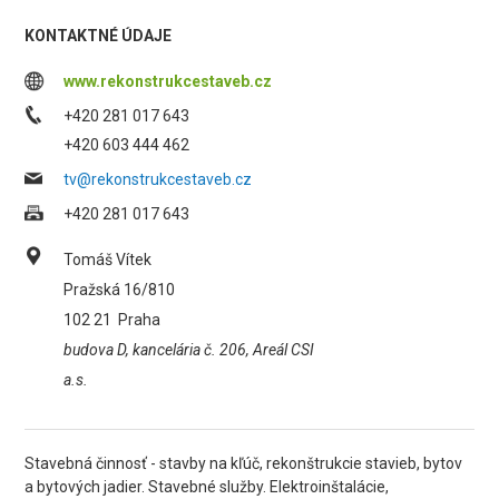
KONTAKTNÉ ÚDAJE
www.rekonstrukcestaveb.cz
+420 281 017 643
+420 603 444 462
tv@rekonstrukcestaveb.cz
+420 281 017 643
Tomáš Vítek
Pražská 16/810
102 21
Praha
budova D, kancelária č. 206, Areál CSI
a.s.
Stavebná činnosť - stavby na kľúč, rekonštrukcie stavieb, bytov
a bytových jadier. Stavebné služby. Elektroinštalácie,