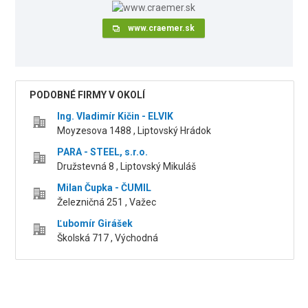
www.craemer.sk
PODOBNÉ FIRMY V OKOLÍ
Ing. Vladimír Kičin - ELVIK
Moyzesova 1488 , Liptovský Hrádok
PARA - STEEL, s.r.o.
Družstevná 8 , Liptovský Mikuláš
Milan Čupka - ČUMIL
Železničná 251 , Važec
Ľubomír Girášek
Školská 717 , Východná