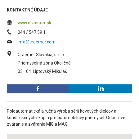
KONTAKTNÉ ÚDAJE
www.craemer.sk
044 / 547 59 11
info@craemer.com
Craemer Slovakia, s. r. o.
Priemyselná zóna Okoličné
031 04
Liptovský Mikuláš
Poloautomatická a ručná výroba sérií kovových dielcov a
konštrukčných skupín pre automobilový priemysel. Odporové
zváranie a zváranie MIG a MAG.