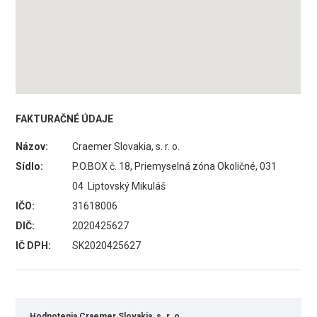
FAKTURAČNÉ ÚDAJE
Názov:
Craemer Slovakia, s. r. o.
Sídlo:
P.O.BOX č. 18, Priemyselná zóna Okoličné, 031
04 Liptovský Mikuláš
IČO:
31618006
DIČ:
2020425627
IČ DPH:
SK2020425627
Hodnotenia Craemer Slovakia, s. r. o.