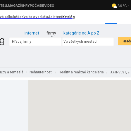
internet
firmy
kategórie od A po Z
užby a remeslá
Nehnuteľnosti
Reality a realitné kancelárie
/
/
/
J.F.INVEST, s.r