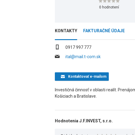
0 hodnotení
KONTAKTY
FAKTURAČNÉ ÚDAJE
0917 997 777
ital@mail.t-com.sk
Kontaktovať
e-mailom
Investičná činnosť v oblasti realít. Prenáj
Košiciach a Bratislave.
Hodnotenia J.F.INVEST, s.r.o.