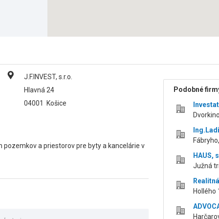
J.F.INVEST, s.r.o.
Podobné firmy
Hlavná 24
04001
Košice
Investat
Dvorkino
Ing.Lad
Fábryho,
om pozemkov a priestorov pre byty a kancelárie v
HAUS, s.
Južná tr
Realitná
Hollého 
ADVOCAT
Harčarov