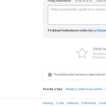
Pridaj hodnotenie:
vyber h
Pridávať hodnotenie môže len
prihlás
Zatiaľ b
Túto firmu
Poznáš ju?
Prevádzkovateľ nenesie zodpovednosť z
Pozrite si tiež:
Reality a realitné kancelárie
Katalóg
|
O nás
|
Reklama
|
Podmienky
|
Cook