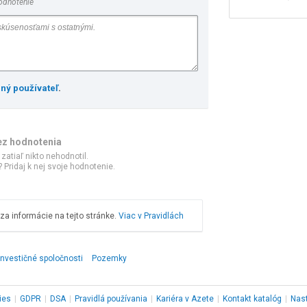
odnotenie
ený používateľ
.
ez hodnotenia
 zatiaľ nikto nehodnotil.
 Pridaj k nej svoje hodnotenie.
a informácie na tejto stránke.
Viac v Pravidlách
Investičné spoločnosti
Pozemky
ies
|
GDPR
|
DSA
|
Pravidlá používania
|
Kariéra v Azete
|
Kontakt
katalóg
|
Nas