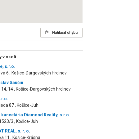
Nahlásiť chybu
 v okolí
e, s.r.o.
va 6 , Košice-Dargovských Hrdinov
islav Saučin
 14, 14 , Košice-Dargovských hrdinov
r.o.
ieda 87 , Košice-Juh
 kancelária Diamond Reality, s.r.o.
1523/3 , Košice-Juh
 REAL, s. r. o.
a 11 , Košice-Krásna