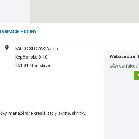
TVÁRACIE HODINY
FALCO SLOVAKIA s.r.o.
Webová strán
Kopčianska 8-10
851 01
Bratislava
ky, manažérske kreslá, stoly, skrine, skrinky,