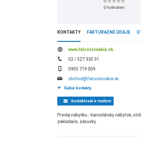
0 hodnotení
KONTAKTY
FAKTURAČNÉ ÚDAJE
O
www.falcoslovakia.sk
02 / 527 330 31
0905 719 009
obchod@falcoslovakia.sk
Ďalšie kontakty
Kontaktovať
e-mailom
Predaj nábytku - kancelársky nábytok, stolič
zakladače, zásuvky.