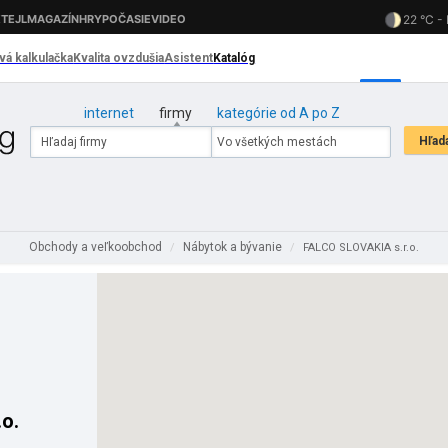
internet
firmy
kategórie od A po Z
Obchody a veľkoobchod
Nábytok a bývanie
/
/
FALCO SLOVAKIA s.r.o.
o.