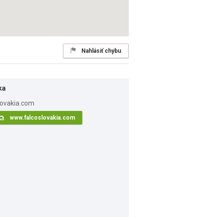
Nahlásiť chybu
ka
www.falcoslovakia.com