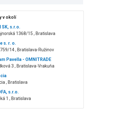
 v okolí
SK, s.r.o.
jnorská 1368/15 , Bratislava
 s. r. o.
759/14 , Bratislava-Ružinov
liam Pavella - OMNITRADE
ková 3 , Bratislava-Vrakuňa
cia
ia , Bratislava
A, s.r.o.
á 1 , Bratislava