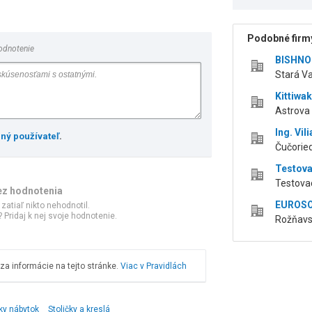
Podobné firmy
odnotenie
BISHNOI 
Stará Va
Kittiwake
Astrova 
Ing. Vi
ený používateľ
.
Čučoried
Testova
Testovac
ez hodnotenia
EUROSOF
 zatiaľ nikto nehodnotil.
 Pridaj k nej svoje hodnotenie.
Rožňavsk
a informácie na tejto stránke.
Viac v Pravidlách
ky nábytok
Stoličky a kreslá