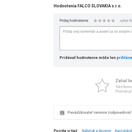
Hodnotenia FALCO SLOVAKIA s.r.o.
Pridaj hodnotenie:
vyber h
Pridávať hodnotenie môže len
prihlás
Zatiaľ b
Túto firmu
Poznáš ju?
Prevádzkovateľ nenesie zodpovednosť z
Pozrite si tiež:
Nábytok a bývanie
Kancelárs