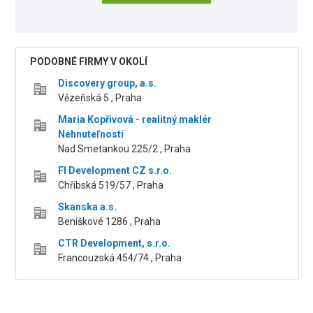
PODOBNÉ FIRMY V OKOLÍ
Discovery group, a.s.
Vězeňská 5 , Praha
Maria Kopřivová - realitný maklér
Nehnuteľností
Nad Smetankou 225/2 , Praha
FI Development CZ s.r.o.
Chřibská 519/57 , Praha
Skanska a.s.
Beníškové 1286 , Praha
CTR Development, s.r.o.
Francouzská 454/74 , Praha