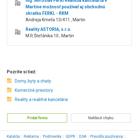
Ing. Miroslav Ferkl Realitná kancelária v
Martine možnosť používať aj obchodnú
skratku FERKL - RKM
Andreja Kmeťa 13/411 , Martin
Reality ASTORIA, s.r.o.
M.R.Štefánika 10 , Martin
Pozrite si tiež:
Domy, byty a chaty
Komerčné priestory
Reality a realitné kancelárie
Pridať firmu
Nahlásiť chybu
Katalóg
|
Reklama
|
Podmienky
|
GDPR
|
DSA
|
Pravidlá používania
|