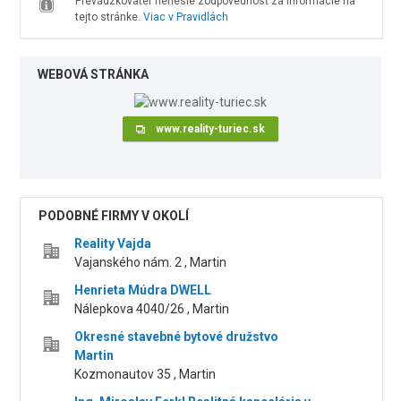
Prevádzkovateľ nenesie zodpovednosť za informácie na
tejto stránke.
Viac v Pravidlách
WEBOVÁ STRÁNKA
www.reality-turiec.sk
PODOBNÉ FIRMY V OKOLÍ
Reality Vajda
Vajanského nám. 2 , Martin
Henrieta Múdra DWELL
Nálepkova 4040/26 , Martin
Okresné stavebné bytové družstvo
Martin
Kozmonautov 35 , Martin