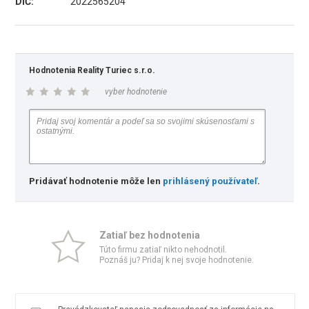
DIČ:
2022565204
Hodnotenia Reality Turiec s.r.o.
vyber hodnotenie
Pridávať hodnotenie môže len
prihlásený používateľ
.
Zatiaľ bez hodnotenia
Túto firmu zatiaľ nikto nehodnotil.
Poznáš ju? Pridaj k nej svoje hodnotenie.