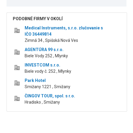
PODOBNÉ FIRMY V OKOLÍ
Medical Instruments, s.r.o. zlučovanie s
IČO 36449814
Zimná 34 , Spišská Nová Ves
AGENTÚRA 99 s.r.o.
Biele Vody 252 , Mlynky
INVESTCOM s.r.o.
Biele vody č. 252 , Mlynky
Park Hotel
Smižany 1221 , Smižany
ČINGOV TOUR, spol. s r.o.
Hradisko , Smižany