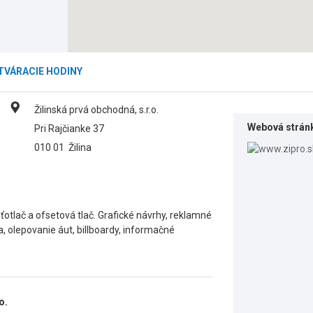
TVÁRACIE HODINY
Žilinská prvá obchodná, s.r.o.
Webová strán
Pri Rajčianke 37
010 01
Žilina
ťotlač a ofsetová tlač. Grafické návrhy, reklamné
, olepovanie áut, billboardy, informačné
o.