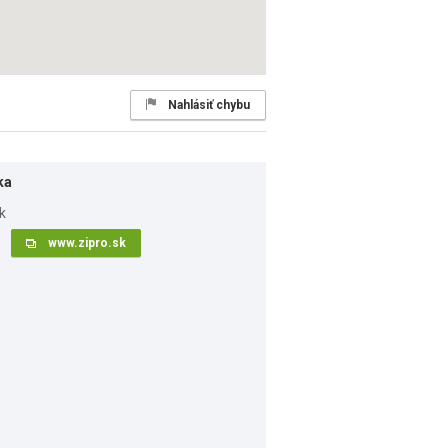
Nahlásiť chybu
ka
www.zipro.sk