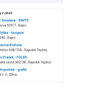
 v okolí
r Smatana - RAVYS
ova 929/7 , Rajec
ýška - Insignia
246 , Rajec
tarína Kráľová
teľov 608/73A , Rajecké Teplice
av Prášek - FOLER
ká cesta 302/38 , Rajecké Teplice
lhopolček - grafik
 č. 3 , Žilina