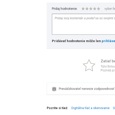
Pridaj hodnotenie:
vyber h
Pridávať hodnotenie môže len
prihlás
Zatiaľ b
Túto firmu
Poznáš ju?
Prevádzkovateľ nenesie zodpovednosť z
Pozrite si tiež:
Digitálna tlač a skenovanie
G