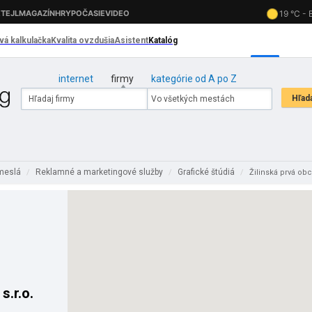
internet
firmy
kategórie od A po Z
emeslá
Reklamné a marketingové služby
Grafické štúdiá
/
/
/
Žilinská prvá obc
s.r.o.