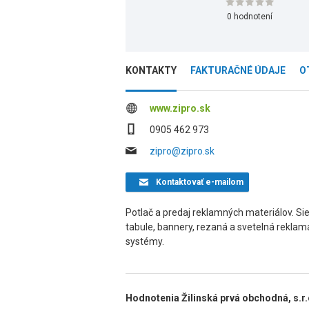
0 hodnotení
KONTAKTY
FAKTURAČNÉ ÚDAJE
O
www.zipro.sk
0905 462 973
zipro@zipro.sk
Kontaktovať
e-mailom
Potlač a predaj reklamných materiálov. Sie
tabule, bannery, rezaná a svetelná reklama
systémy.
Hodnotenia Žilinská prvá obchodná, s.r.