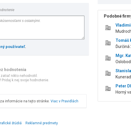
odnotenie
Podobné firmy
Vladimí
Mudroch
Tomáš K
Ďurčiná 
ený používateľ
.
Mgr. Ka
Oslobodi
ez hodnotenia
Stanisl
 zatiaľ nikto nehodnotil.
Kunerads
 Pridaj k nej svoje hodnotenie.
Peter D
Horný val
a informácie na tejto stránke.
Viac v Pravidlách
rafické štúdiá
Reklamné predmety