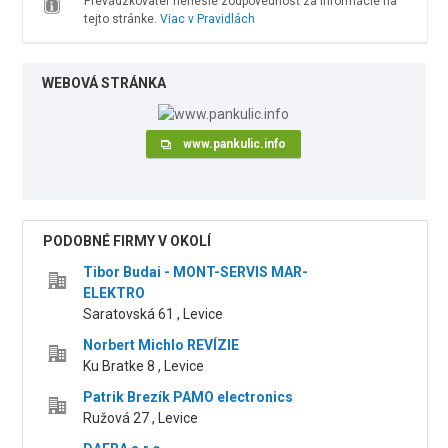
Prevádzkovateľ nenesie zodpovednosť za informácie na
tejto stránke.
Viac v Pravidlách
WEBOVÁ STRÁNKA
www.pankulic.info
PODOBNÉ FIRMY V OKOLÍ
Tibor Budai - MONT-SERVIS MAR-
ELEKTRO
Saratovská 61 , Levice
Norbert Michlo REVÍZIE
Ku Bratke 8 , Levice
Patrik Brezík PAMO electronics
Ružová 27 , Levice