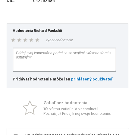
DIČ:
1042253586
Hodnotenia Richard Pankulič
vyber hodnotenie
Pridávať hodnotenie môže len
prihlásený používateľ
.
Zatiaľ bez hodnotenia
Túto firmu zatiaľ nikto nehodnotil.
Poznáš ju? Pridaj k nej svoje hodnotenie.