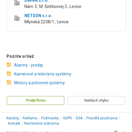
DAFRA s.r.o.
Nám. E. M. Šoltésovej 3 , Levice
NETSON s.r.o.
Mlynská 2238/1 , Levice
Pozrite si tiež:
Alarmy ‑ predaj
Kamerové a televízne systémy
Motory a pohonné systémy
Pridať firmu
Nahlásiť chybu
Katalóg
|
Reklama
|
Podmienky
|
GDPR
|
DSA
|
Pravidlá používania
|
Kontakt
|
Nastavenie súkromia