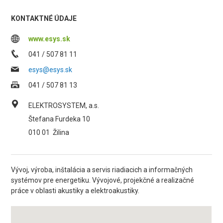
KONTAKTNÉ ÚDAJE
www.esys.sk
041 / 507 81 11
esys@esys.sk
041 / 507 81 13
ELEKTROSYSTEM, a.s.
Štefana Furdeka 10
010 01
Žilina
Vývoj, výroba, inštalácia a servis riadiacich a informačných
systémov pre energetiku. Vývojové, projekčné a realizačné
práce v oblasti akustiky a elektroakustiky.