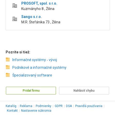
PROSOFT, spol. s r.o.
Kuzmányho 8 , Žilina
Sango s.r.o.
M.R. Štefánika 73 , Žilina
Pozrite si tiež:
Informačné systémy ‑ vývoj
Podnikové a informačné systémy
Špecializovaný software
Pridať firmu
Nahlásiť chybu
Katalóg
|
Reklama
|
Podmienky
|
GDPR
|
DSA
|
Pravidlá používania
|
Kontakt
|
Nastavenie súkromia