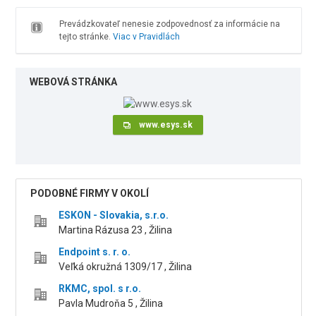
Prevádzkovateľ nenesie zodpovednosť za informácie na
tejto stránke.
Viac v Pravidlách
WEBOVÁ STRÁNKA
www.esys.sk
PODOBNÉ FIRMY V OKOLÍ
ESKON - Slovakia, s.r.o.
Martina Rázusa 23 , Žilina
Endpoint s. r. o.
Veľká okružná 1309/17 , Žilina
RKMC, spol. s r.o.
Pavla Mudroňa 5 , Žilina