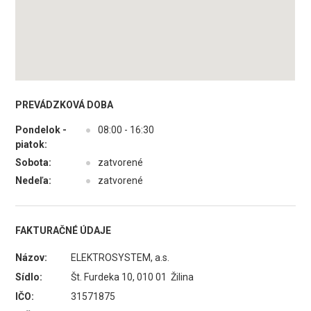
PREVÁDZKOVÁ DOBA
Pondelok -
●
08:00 - 16:30
piatok:
Sobota:
●
zatvorené
Nedeľa:
●
zatvorené
FAKTURAČNÉ ÚDAJE
Názov:
ELEKTROSYSTEM, a.s.
Sídlo:
Št. Furdeka 10, 010 01 Žilina
IČO:
31571875