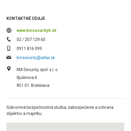
KONTAKTNÉ ÚDAJE
www.kmsecurity6.sk
02 / 207 129 60
0911 816 099
kmsecurity@atlas.sk
KM Security, spol. s r. o.
Iľjušinova 6
851 01
Bratislava
Súkromná bezpečnostná služba, zabezpečenie a ochrana
objektov a majetku.