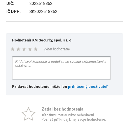
DIČ:
2022618862
IČ DPH:
SK2022618862
Hodnotenia KM Security, spol. s r. o.
vyber hodnotenie
Pridávať hodnotenie môže len
prihlásený používateľ
.
Zatiaľ bez hodnotenia
Túto firmu zatiaľ nikto nehodnotil.
Poznáš ju? Pridaj k nej svoje hodnotenie.