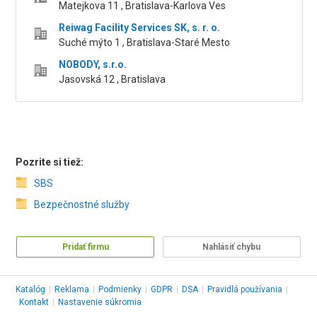
Matejkova 11 , Bratislava-Karlova Ves
Reiwag Facility Services SK, s. r. o.
Suché mýto 1 , Bratislava-Staré Mesto
NOBODY, s.r.o.
Jasovská 12 , Bratislava
Pozrite si tiež:
SBS
Bezpečnostné služby
Pridať firmu
Nahlásiť chybu
Katalóg
|
Reklama
|
Podmienky
|
GDPR
|
DSA
|
Pravidlá používania
|
Kontakt
|
Nastavenie súkromia