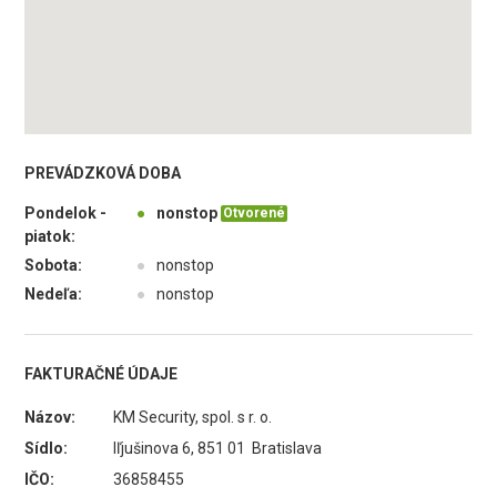
PREVÁDZKOVÁ DOBA
Pondelok -
●
nonstop
Otvorené
piatok:
Sobota:
●
nonstop
Nedeľa:
●
nonstop
FAKTURAČNÉ ÚDAJE
Názov:
KM Security, spol. s r. o.
Sídlo:
Iľjušinova 6, 851 01 Bratislava
IČO:
36858455