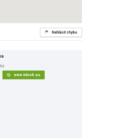
Nahlásiť chybu
ka
www.inlook.eu