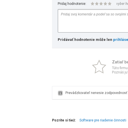
Pridaj hodnotenie:
vyber h
Pridávať hodnotenie môže len
prihlás
Zatiaľ b
Túto firmu
Poznáš ju?
Prevádzkovateľ nenesie zodpovednosť z
Pozrite si tiež:
Software pre riadenie činnosti