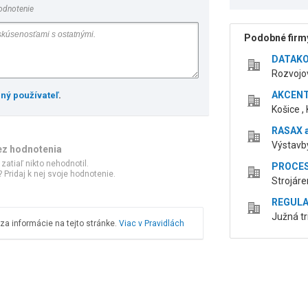
odnotenie
Podobné firmy
DATAKON
Rozvojov
AKCENT 
ený používateľ
.
Košice ,
RASAX al
Výstavby
ez hodnotenia
 zatiaľ nikto nehodnotil.
PROCES
 Pridaj k nej svoje hodnotenie.
Strojáre
REGULA 
Južná tr
a informácie na tejto stránke.
Viac v Pravidlách