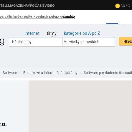
internet
firmy
kategórie od A po Z
Software
Podnikové a informačné systémy
Software pre riadenie činnost
/
/
/
r.o.