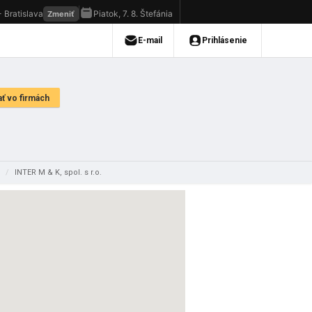
i
/
INTER M & K, spol. s r.o.