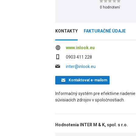
0 hodnotení
KONTAKTY
FAKTURAČNÉ ÚDAJE
www.inlook.eu
0903 411 228
inter@inlook.eu
Kontaktovať
e-mailom
Informačný systém pre efektívne riadenie
súvisiacich zdrojov v spoločnostiach.
Hodnotenia INTER M & K, spol. s r.o.