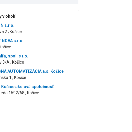
 v okolí
 s.r.o.
á 2 , Košice
NOVA s.r.o.
 Košice
fa, spol. s r.o.
 3/A , Košice
NÁ AUTOMATIZÁCIA a.s. Košice
nská 1 , Košice
Košice akciová spoločnosť
ieda 1592/68 , Košice