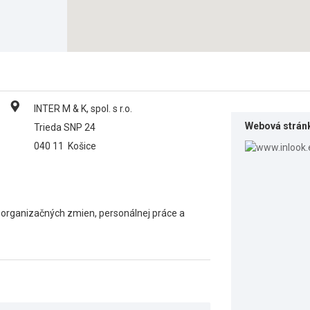
INTER M & K, spol. s r.o.
Webová strán
Trieda SNP 24
040 11
Košice
 organizačných zmien, personálnej práce a