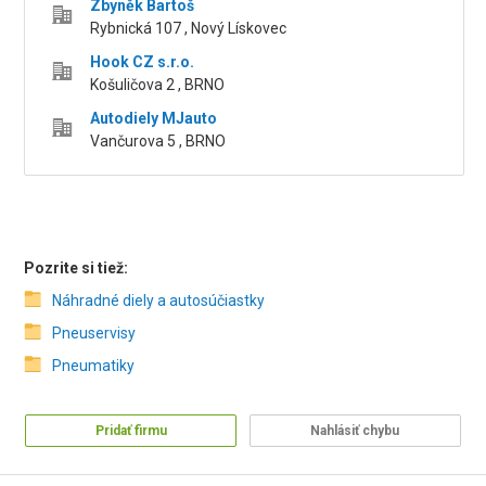
Zbyněk Bartoš
Rybnická 107 , Nový Lískovec
Hook CZ s.r.o.
Košuličova 2 , BRNO
Autodiely MJauto
Vančurova 5 , BRNO
Pozrite si tiež:
Náhradné diely a autosúčiastky
Pneuservisy
Pneumatiky
Pridať firmu
Nahlásiť chybu