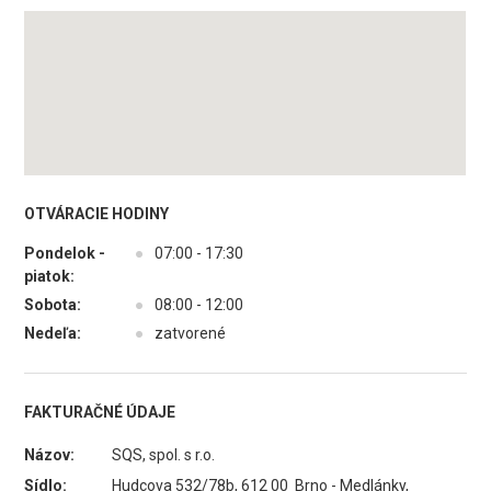
OTVÁRACIE HODINY
Pondelok -
●
07:00 - 17:30
piatok:
Sobota:
●
08:00 - 12:00
Nedeľa:
●
zatvorené
FAKTURAČNÉ ÚDAJE
Názov:
SQS, spol. s r.o.
Sídlo:
Hudcova 532/78b, 612 00 Brno - Medlánky,