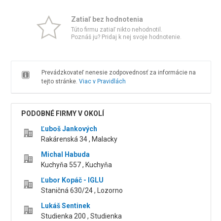
Zatiaľ bez hodnotenia
Túto firmu zatiaľ nikto nehodnotil.
Poznáš ju? Pridaj k nej svoje hodnotenie.
Prevádzkovateľ nenesie zodpovednosť za informácie na
tejto stránke.
Viac v Pravidlách
PODOBNÉ FIRMY V OKOLÍ
Ľuboš Jankových
Rakárenská 34 , Malacky
Michal Habuda
Kuchyňa 557 , Kuchyňa
Ľubor Kopáč - IGLU
Staničná 630/24 , Lozorno
Lukáš Sentinek
Studienka 200 , Studienka