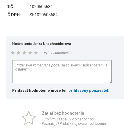
DIČ:
1020505684
IČ DPH:
SK1020505684
Hodnotenia Janka Nitschneiderová
vyber hodnotenie
Pridávať hodnotenie môže len
prihlásený používateľ
.
Zatiaľ bez hodnotenia
Túto firmu zatiaľ nikto nehodnotil.
Poznáš ju? Pridaj k nej svoje hodnotenie.