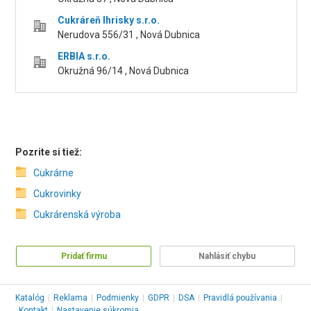
Cukráreň Ihrisky s.r.o.
Nerudova 556/31 , Nová Dubnica
ERBIA s.r.o.
Okružná 96/14 , Nová Dubnica
Pozrite si tiež:
Cukrárne
Cukrovinky
Cukrárenská výroba
Pridať firmu
Nahlásiť chybu
Katalóg
|
Reklama
|
Podmienky
|
GDPR
|
DSA
|
Pravidlá používania
|
Kontakt
|
Nastavenie súkromia