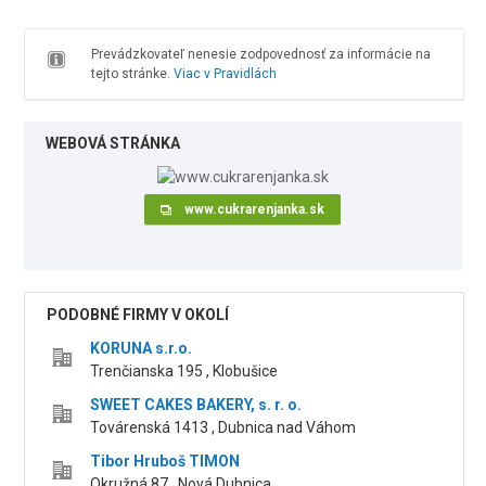
Prevádzkovateľ nenesie zodpovednosť za informácie na
tejto stránke.
Viac v Pravidlách
WEBOVÁ STRÁNKA
www.cukrarenjanka.sk
PODOBNÉ FIRMY V OKOLÍ
KORUNA s.r.o.
Trenčianska 195 , Klobušice
SWEET CAKES BAKERY, s. r. o.
Továrenská 1413 , Dubnica nad Váhom
Tibor Hruboš TIMON
Okružná 87 , Nová Dubnica