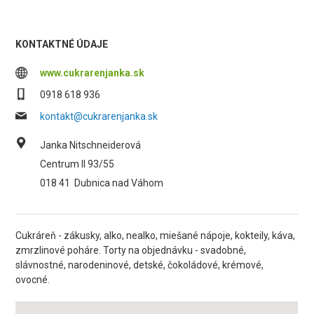
KONTAKTNÉ ÚDAJE
www.cukrarenjanka.sk
0918 618 936
kontakt@cukrarenjanka.sk
Janka Nitschneiderová
Centrum II 93/55
018 41
Dubnica nad Váhom
Cukráreň - zákusky, alko, nealko, miešané nápoje, kokteily, káva,
zmrzlinové poháre. Torty na objednávku - svadobné,
slávnostné, narodeninové, detské, čokoládové, krémové,
ovocné.