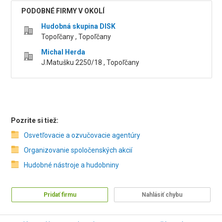
PODOBNÉ FIRMY V OKOLÍ
Hudobná skupina DISK
Topoľčany , Topoľčany
Michal Herda
J.Matušku 2250/18 , Topoľčany
Pozrite si tiež:
Osvetľovacie a ozvučovacie agentúry
Organizovanie spoločenských akcií
Hudobné nástroje a hudobniny
Pridať firmu
Nahlásiť chybu