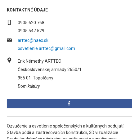
KONTAKTNÉ ÚDAJE
0905 620 768
0905 547 529
arttec@naex.sk
osvetlenie.arttec@gmail.com
Erik Némethy ARTTEC
Československej armády 2650/1
955 01
Topoľčany
Dom kultúry
Ozvučenie a osvetlenie spoločenských a kultúrnych podujatí.
Stavba pódií a zastrešovacích konštrukcií, 3D vizualizácie.