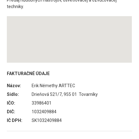
Predaj hudobných nástrojov, osvetľovacej a ozvučovacej
techniky.
FAKTURAČNÉ ÚDAJE
Názov:
Erik Némethy ARTTEC
Sídlo:
Drieňová 521/7, 955 01 Tovarníky
IČO:
33986401
DIČ:
1032409884
IČ DPH:
SK1032409884