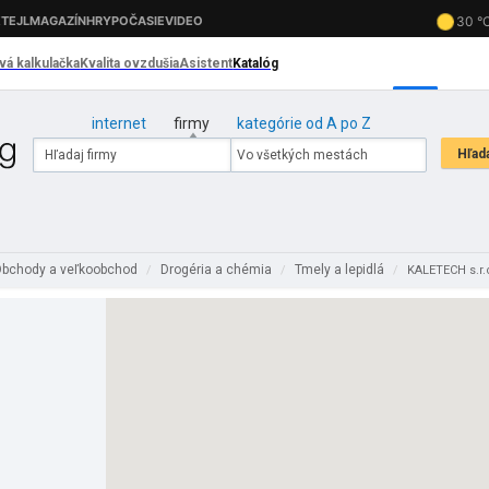
internet
firmy
kategórie od A po Z
bchody a veľkoobchod
Drogéria a chémia
Tmely a lepidlá
/
/
/
KALETECH s.r.