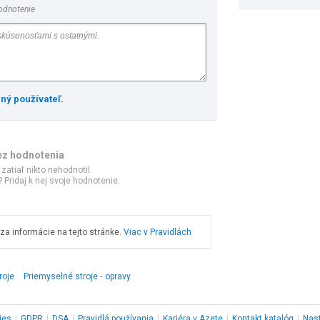
odnotenie
ený používateľ
.
ez hodnotenia
 zatiaľ nikto nehodnotil.
 Pridaj k nej svoje hodnotenie.
a informácie na tejto stránke.
Viac v Pravidlách
roje
Priemyselné stroje ‑ opravy
ies
|
GDPR
|
DSA
|
Pravidlá používania
|
Kariéra v Azete
|
Kontakt
katalóg
|
Nas