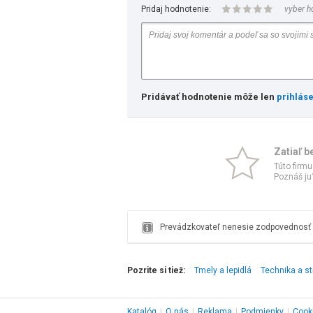
Pridaj hodnotenie:
vyber h
Pridávať hodnotenie môže len
prihlás
Zatiaľ b
Túto firmu
Poznáš ju?
Prevádzkovateľ nenesie zodpovednosť z
Pozrite si tiež:
Tmely a lepidlá
Technika a st
Katalóg
|
O nás
|
Reklama
|
Podmienky
|
Cook