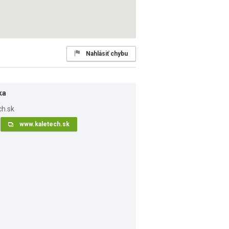
Nahlásiť chybu
ka
www.kaletech.sk