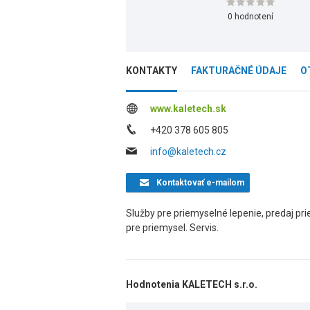
0 hodnotení
KONTAKTY
FAKTURAČNÉ ÚDAJE
O
www.kaletech.sk
+420 378 605 805
info@kaletech.cz
Kontaktovať
e-mailom
Služby pre priemyselné lepenie, predaj prie
pre priemysel. Servis.
Hodnotenia KALETECH s.r.o.