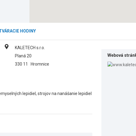
TVÁRACIE HODINY
KALETECH s.r.o.
Webová strán
Planá 20
330 11
Hromnice
myselných lepidiel, strojov na nanášanie lepidiel