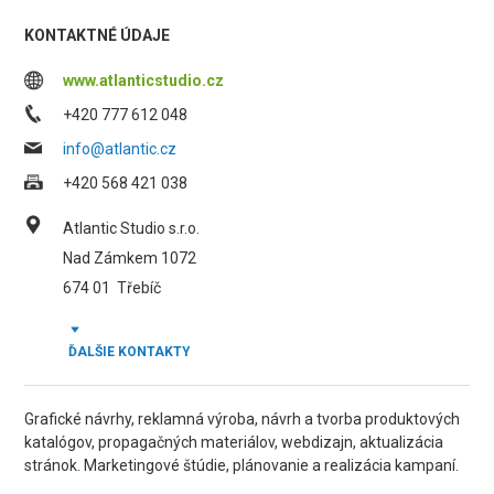
KONTAKTNÉ ÚDAJE
www.atlanticstudio.cz
+420 777 612 048
info@atlantic.cz
+420 568 421 038
Atlantic Studio s.r.o.
Nad Zámkem 1072
674 01
Třebíč
ĎALŠIE KONTAKTY
Grafické návrhy, reklamná výroba, návrh a tvorba produktových
katalógov, propagačných materiálov, webdizajn, aktualizácia
stránok. Marketingové štúdie, plánovanie a realizácia kampaní.