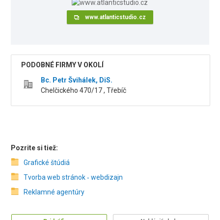
www.atlanticstudio.cz
PODOBNÉ FIRMY V OKOLÍ
Bc. Petr Švihálek, DiS.
Chelčického 470/17 , Třebíč
Pozrite si tiež:
Grafické štúdiá
Tvorba web stránok ‑ webdizajn
Reklamné agentúry