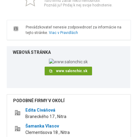
Túto firmu zatiaľ nikto nehodnotil.
Poznáš ju? Pridaj k nej svoje hodnotenie.
Prevádzkovateľ nenesie zodpovednosť za informácie na
tejto stránke.
Viac v Pravidlách
WEBOVÁ STRÁNKA
www.salonchic.sk
PODOBNÉ FIRMY V OKOLÍ
Edita Civáňová
Braneckého 17 , Nitra
Šamanka Vlasov
Clementisova 18 , Nitra