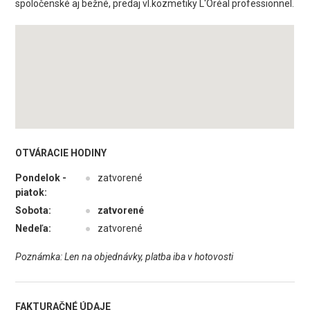
spoločenské aj bežné, predaj vl.kozmetiky L'Oréal professionnel.
OTVÁRACIE HODINY
Pondelok -
●
zatvorené
piatok:
Sobota:
●
zatvorené
Nedeľa:
●
zatvorené
Poznámka: Len na objednávky, platba iba v hotovosti
FAKTURAČNÉ ÚDAJE