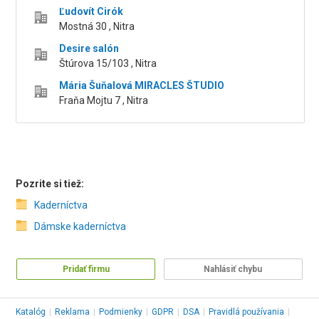
Ľudovít Cirók
Mostná 30 , Nitra
Desire salón
Štúrova 15/103 , Nitra
Mária Šuňalová MIRACLES ŠTUDIO
Fraňa Mojtu 7 , Nitra
Pozrite si tiež:
Kaderníctva
Dámske kaderníctva
Pridať firmu
Nahlásiť chybu
Katalóg
|
Reklama
|
Podmienky
|
GDPR
|
DSA
|
Pravidlá používania
|