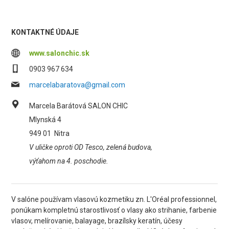
KONTAKTNÉ ÚDAJE
www.salonchic.sk
0903 967 634
marcelabaratova@gmail.com
Marcela Barátová SALON CHIC
Mlynská 4
949 01
Nitra
V uličke oproti OD Tesco, zelená budova,
výťahom na 4. poschodie.
V salóne používam vlasovú kozmetiku zn. L'Oréal professionnel,
ponúkam kompletnú starostlivosť o vlasy ako strihanie, farbenie
vlasov, melírovanie, balayage, brazílsky keratín, účesy