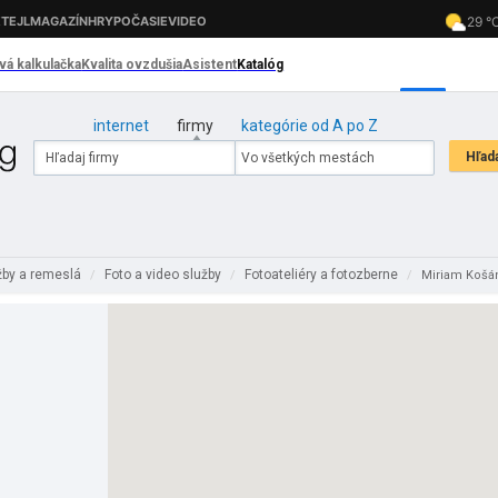
internet
firmy
kategórie od A po Z
žby a remeslá
Foto a video služby
Fotoateliéry a fotozberne
/
/
/
Miriam Košá