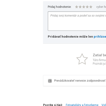
Pridaj hodnotenie:
vyber h
Pridávať hodnotenie môže len
prihlás
Zatiaľ b
Túto firmu
Poznáš ju?
Prevádzkovateľ nenesie zodpovednosť z
Pozrite si tiež:
Fotoateliéry a fotozberne
Vid