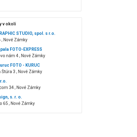
 v okolí
APHIC STUDIO, spol. s r.o.
6 , Nové Zámky
Šupala FOTO-EXPRESS
vo nám 4 , Nové Zámky
Kuruc FOTO - KURUC
 Štúra 3 , Nové Zámky
r.o.
com 34 , Nové Zámky
gn, s. r. o.
ko 65 , Nové Zámky