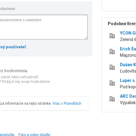
odnotenie
Podobné firmy
YCON GR
Zelená 
ený používateľ
.
Erich 
Majzono
Dušan 
ez hodnotenia
Ľudovíta
 zatiaľ nikto nehodnotil.
Luper s.
 Pridaj k nej svoje hodnotenie.
Pod kop
ARC Desi
Výpalis
a informácie na tejto stránke.
Viac v Pravidlách
eoslužby
Foto a video služby