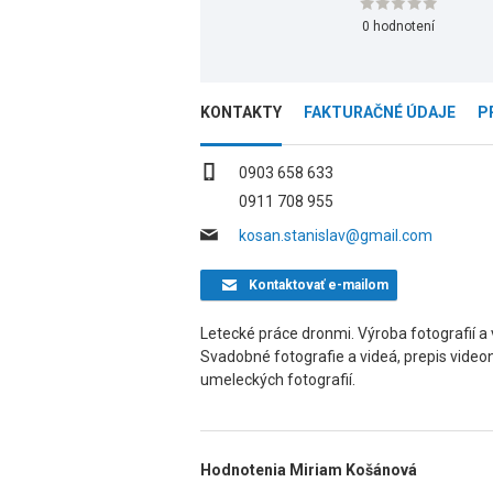
0 hodnotení
KONTAKTY
FAKTURAČNÉ ÚDAJE
P
0903 658 633
0911 708 955
kosan.stanislav@gmail.com
Kontaktovať
e-mailom
Letecké práce dronmi. Výroba fotografií a
Svadobné fotografie a videá, prepis vide
umeleckých fotografií.
Hodnotenia Miriam Košánová