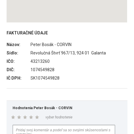
FAKTURAČNÉ ÚDAJE
Názov:
Peter Bosák - CORVIN
Sídlo:
Revolučná Štvrť 967/13, 924 01 Galanta
IČO:
43213260
DIČ:
1074549828
IČ DPH:
SK1074549828
Hodnotenia Peter Bosák - CORVIN
vyber hodnotenie