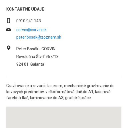
KONTAKTNÉ ÚDAJE
0910 941 143
corvin@corvin.sk
peter.bosak@zoznam.sk
Peter Bosák - CORVIN
Revolučná Štvrť 967/13
924 01
Galanta
Gravírovanie a rezanie laserom, mechanické gravírovanie do
kovových predmetov, veľkoformátová tlač do A1, laserová
farebná tlač, laminovanie do A3, grafické práce.