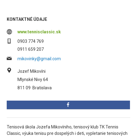
KONTAKTNÉ ÚDAJE
www.tennisclassic.sk
0903 774 769
0911 659 207
mikovinky@gmail.com
Jozef Mikovíni
Mlynské Nivy 64
811 09
Bratislava
Tenisová škola Jozefa Mikovíniho, tenisový klub TK Tennis
Classic, výuka tenisu pre dospelých i deti, vypletanie tenisových