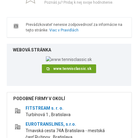
Poznáš ju? Pridaj k nej svoje hodnotenie.
Prevádzkovateľ nenesie zodpovednosť za informácie na
tejto stránke.
Viac v Pravidlách
WEBOVÁ STRÁNKA
www.tennisclassic.sk
PODOBNÉ FIRMY V OKOLÍ
FITSTREAM s. r. o.
Turbínová 1 , Bratislava
EUROTRANSLINES, s.r.o.
Trnavská cesta 74A Bratislava - mestská
časť Ružinov , Bratislava