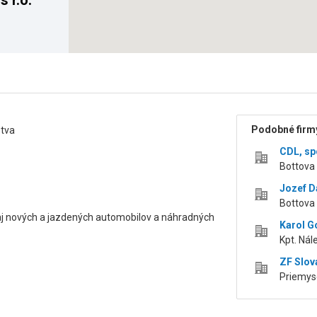
 r.o.
Podobné firmy
etva
CDL, spo
Bottova 
Jozef 
Bottova 
daj nových a jazdených automobilov a náhradných
Karol G
Kpt. Nál
ZF Slova
Priemyse