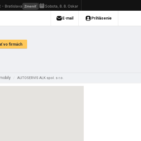
omobily
/
AUTOSERVIS ALK spol. s r.o.