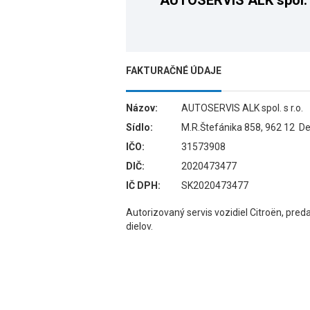
AUTOSERVIS ALK spol. s
FAKTURAČNÉ ÚDAJE
Názov:
AUTOSERVIS ALK spol. s r.o.
Sídlo:
M.R.Štefánika 858, 962 12 D
IČO:
31573908
DIČ:
2020473477
IČ DPH:
SK2020473477
Autorizovaný servis vozidiel Citroën, pre
dielov.