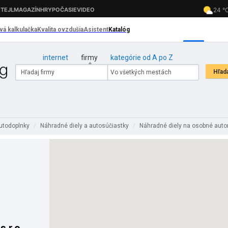
internet
firmy
kategórie od A po Z
autodoplnky
Náhradné diely a autosúčiastky
Náhradné diely na osobné aut
/
/