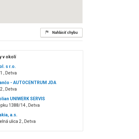
Nahlásiť chybu
 v okolí
l. s r.o.
1 , Detva
Dančo - AUTOCENTRUM JDA
2 , Detva
olian UNIWERK SERVIS
epku 1388/14 , Detva
kia, a.s.
lná ulica 2 , Detva