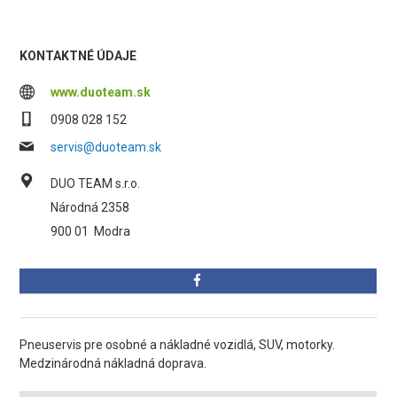
KONTAKTNÉ ÚDAJE
www.duoteam.sk
0908 028 152
servis@duoteam.sk
DUO TEAM s.r.o.
Národná 2358
900 01
Modra
Pneuservis pre osobné a nákladné vozidlá, SUV, motorky.
Medzinárodná nákladná doprava.