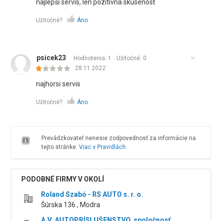
najlepší servis, len pozitívna skúsenosť
Užitočné?
Áno
psicek23
Hodnotenia: 1
Užitočné:
0
28.11.2022
najhorsi servis
Užitočné?
Áno
Prevádzkovateľ nenesie zodpovednosť za informácie na
tejto stránke.
Viac v Pravidlách
PODOBNÉ FIRMY V OKOLÍ
Roland Szabó - RS AUTO s. r. o.
Šúrska 136 , Modra
A.V. AUTOPRÍSLUŠENSTVO, spoločnosť