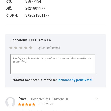
IČO:
35877154
DIČ:
2021801177
IČ DPH:
SK2021801177
Hodnotenia DUO TEAM s.r.o.
vyber hodnotenie
Pridávať hodnotenie môže len
prihlásený používateľ
.
Pavel
Hodnotenia: 1
Užitočné:
0
31.05.2023