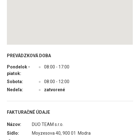
PREVÁDZKOVÁ DOBA
Pondelok -
●
08:00 - 17:00
piatok:
Sobota:
●
08:00 - 12:00
Nedeľa:
●
zatvorené
FAKTURAČNÉ ÚDAJE
Názov:
DUO TEAM s.r.o.
Sídlo:
Moyzesova 40, 900 01 Modra