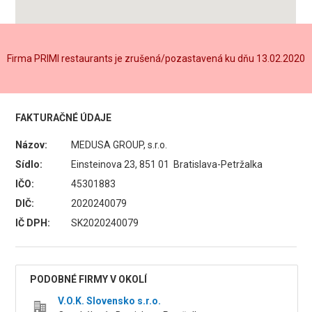
Firma PRIMI restaurants je zrušená/pozastavená ku dňu 13.02.2020
FAKTURAČNÉ ÚDAJE
Názov:
MEDUSA GROUP, s.r.o.
Sídlo:
Einsteinova 23, 851 01 Bratislava-Petržalka
IČO:
45301883
DIČ:
2020240079
IČ DPH:
SK2020240079
PODOBNÉ FIRMY V OKOLÍ
V.O.K. Slovensko s.r.o.