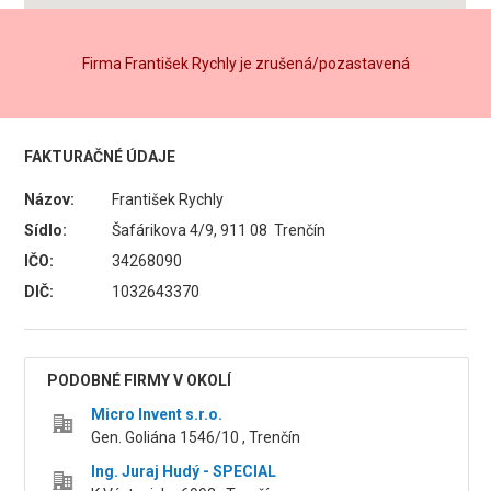
Firma František Rychly je zrušená/pozastavená
FAKTURAČNÉ ÚDAJE
Názov:
František Rychly
Sídlo:
Šafárikova 4/9, 911 08 Trenčín
IČO:
34268090
DIČ:
1032643370
PODOBNÉ FIRMY V OKOLÍ
Micro Invent s.r.o.
Gen. Goliána 1546/10 , Trenčín
Ing. Juraj Hudý - SPECIAL