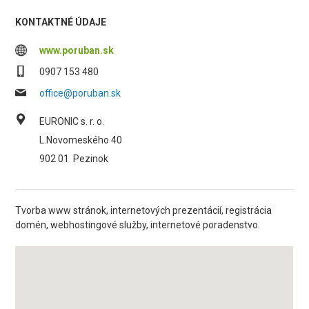
KONTAKTNÉ ÚDAJE
www.poruban.sk
0907 153 480
office@poruban.sk
EURONIC s. r. o.
L.Novomeského 40
902 01
Pezinok
Tvorba www stránok, internetových prezentácií, registrácia
domén, webhostingové služby, internetové poradenstvo.