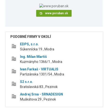
www.poruban.sk
PODOBNÉ FIRMY V OKOLÍ
EDPS, s.r.o.
Súkennícka 19 , Modra
Ing. Milan Martiš
Kuzmányho 1366/1 , Modra
Ivan Farkaš - VIRTUALIS
Partizánska 1301/54 , Modra
S2 s.r.o.
Bratislavská 83 , Pezinok
Andrej Srna - SRNADESIGN
Muškátova 29 , Pezinok