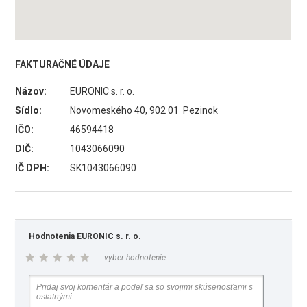
FAKTURAČNÉ ÚDAJE
Názov:
EURONIC s. r. o.
Sídlo:
Novomeského 40, 902 01 Pezinok
IČO:
46594418
DIČ:
1043066090
IČ DPH:
SK1043066090
Hodnotenia EURONIC s. r. o.
vyber hodnotenie