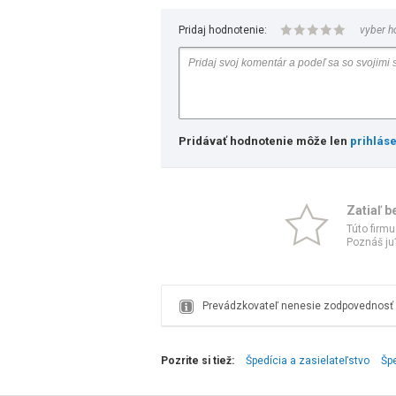
Pridaj hodnotenie:
vyber h
Pridávať hodnotenie môže len
prihlás
Zatiaľ b
Túto firmu
Poznáš ju?
Prevádzkovateľ nenesie zodpovednosť z
Pozrite si tiež:
Špedícia a zasielateľstvo
Šp