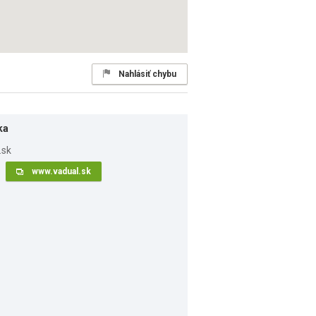
Nahlásiť chybu
ka
www.vadual.sk