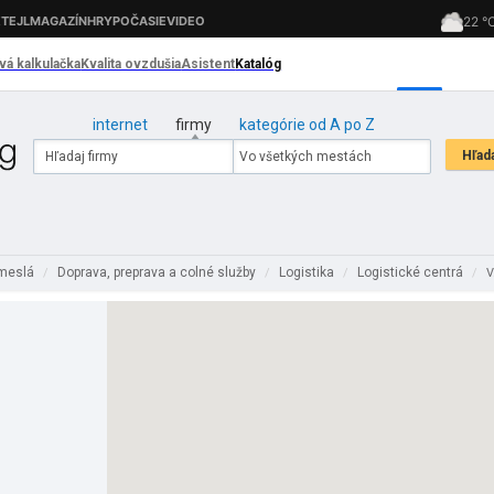
internet
firmy
kategórie od A po Z
emeslá
Doprava, preprava a colné služby
Logistika
Logistické centrá
/
/
/
/
V