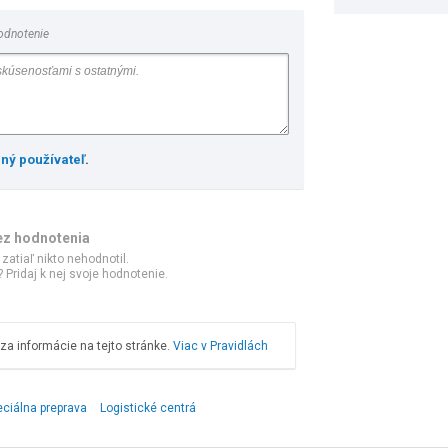
odnotenie
ený používateľ
.
ez hodnotenia
 zatiaľ nikto nehodnotil.
 Pridaj k nej svoje hodnotenie.
a informácie na tejto stránke.
Viac v Pravidlách
eciálna preprava
Logistické centrá