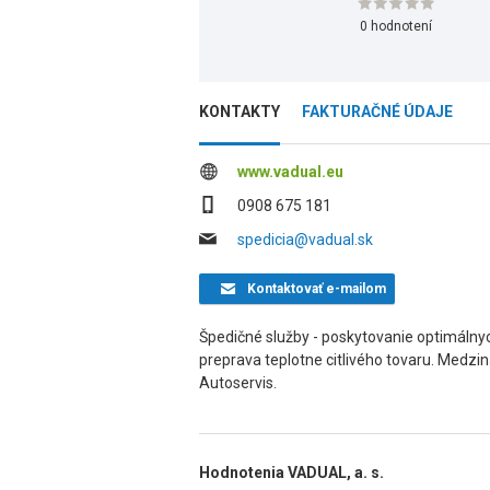
0 hodnotení
KONTAKTY
FAKTURAČNÉ ÚDAJE
www.vadual.eu
0908 675 181
spedicia@vadual.sk
Kontaktovať
e-mailom
Špedičné služby - poskytovanie optimálnych
preprava teplotne citlivého tovaru. Medzi
Autoservis.
Hodnotenia VADUAL, a. s.