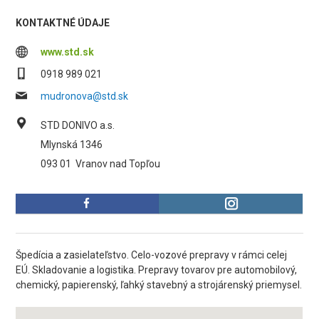
KONTAKTNÉ ÚDAJE
www.std.sk
0918 989 021
mudronova@std.sk
STD DONIVO a.s.
Mlynská 1346
093 01
Vranov nad Topľou
Špedícia a zasielateľstvo. Celo-vozové prepravy v rámci celej
EÚ. Skladovanie a logistika. Prepravy tovarov pre automobilový,
chemický, papierenský, ľahký stavebný a strojárenský priemysel.