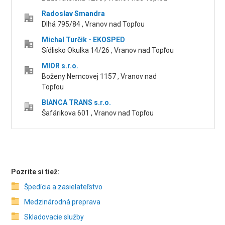
Radoslav Smandra
Dlhá 795/84 , Vranov nad Topľou
Michal Turčik - EKOSPED
Sídlisko Okulka 14/26 , Vranov nad Topľou
MIOR s.r.o.
Boženy Nemcovej 1157 , Vranov nad
Topľou
BIANCA TRANS s.r.o.
Šafárikova 601 , Vranov nad Topľou
Pozrite si tiež:
Špedícia a zasielateľstvo
Medzinárodná preprava
Skladovacie služby