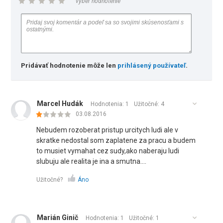
vyber hodnotenie
Pridávať hodnotenie môže len
prihlásený používateľ
.
Marcel Hudák
Hodnotenia: 1
Užitočné:
4
03.08.2016
Nebudem rozoberat pristup urcitych ludi ale v
skratke nedostal som zaplatene za pracu a budem
to musiet vymahat cez sudy,ako naberaju ludi
slubuju ale realita je ina a smutna....
Užitočné?
Áno
Marián Ginič
Hodnotenia: 1
Užitočné:
1