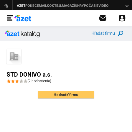
Hľadať firmu
STD DONIVO a.s.
(
2
hodnotenia
)
Hodnotiť firmu