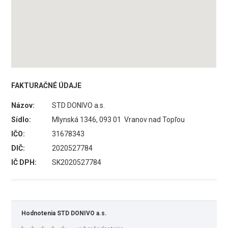
FAKTURAČNÉ ÚDAJE
Názov:
STD DONIVO a.s.
Sídlo:
Mlynská 1346, 093 01 Vranov nad Topľou
IČO:
31678343
DIČ:
2020527784
IČ DPH:
SK2020527784
Hodnotenia STD DONIVO a.s.