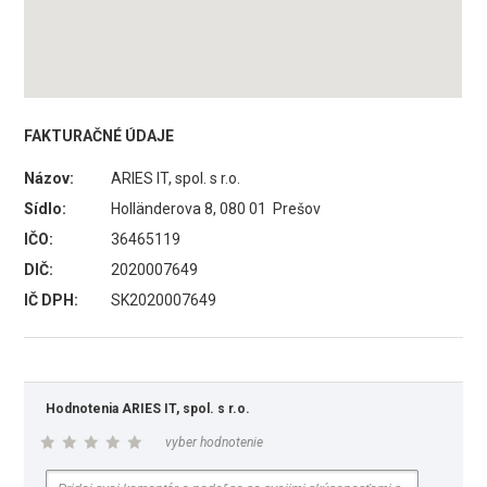
FAKTURAČNÉ ÚDAJE
Názov:
ARIES IT, spol. s r.o.
Sídlo:
Holländerova 8, 080 01 Prešov
IČO:
36465119
DIČ:
2020007649
IČ DPH:
SK2020007649
Hodnotenia ARIES IT, spol. s r.o.
vyber hodnotenie