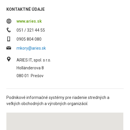
KONTAKTNÉ ÚDAJE
www.aries.sk
051 / 321 44 55
0905 804 080
mkory@aries.sk
ARIES IT, spol. s r.o.
Holländerova 8
080 01
Prešov
Podnikové informačné systémy pre riadenie stredných a
veľkých obchodných a výrobných organizácií.