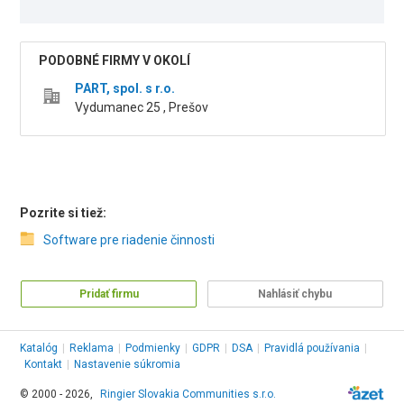
PODOBNÉ FIRMY V OKOLÍ
PART, spol. s r.o.
Vydumanec 25 , Prešov
Pozrite si tiež:
Software pre riadenie činnosti
Pridať firmu
Nahlásiť chybu
Katalóg
|
Reklama
|
Podmienky
|
GDPR
|
DSA
|
Pravidlá používania
|
Kontakt
|
Nastavenie súkromia
© 2000 - 2026,
Ringier Slovakia Communities s.r.o.