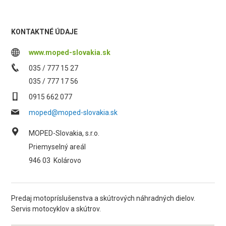
KONTAKTNÉ ÚDAJE
www.moped-slovakia.sk
035 / 777 15 27
035 / 777 17 56
0915 662 077
moped@moped-slovakia.sk
MOPED-Slovakia, s.r.o.
Priemyselný areál
946 03
Kolárovo
Predaj motopríslušenstva a skútrových náhradných dielov.
Servis motocyklov a skútrov.