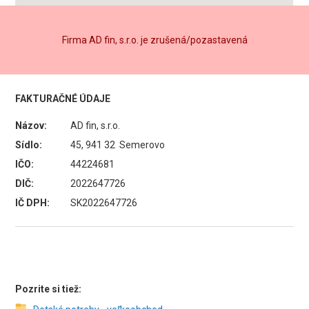
Firma AD fin, s.r.o. je zrušená/pozastavená
FAKTURAČNÉ ÚDAJE
Názov:
AD fin, s.r.o.
Sídlo:
45, 941 32 Semerovo
IČO:
44224681
DIČ:
2022647726
IČ DPH:
SK2022647726
Pozrite si tiež: