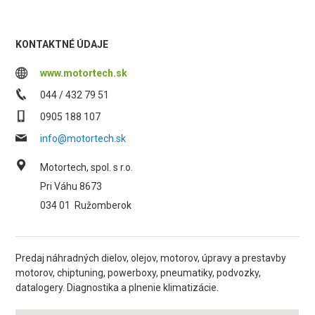
KONTAKTNÉ ÚDAJE
www.motortech.sk
044 / 432 79 51
0905 188 107
info@motortech.sk
Motortech, spol. s r.o.
Pri Váhu 8673
034 01
Ružomberok
Predaj náhradných dielov, olejov, motorov, úpravy a prestavby
motorov, chiptuning, powerboxy, pneumatiky, podvozky,
datalogery. Diagnostika a plnenie klimatizácie.