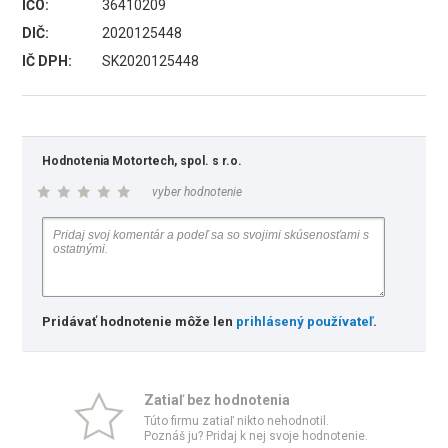
IČO:
36410209
DIČ:
2020125448
IČ DPH:
SK2020125448
Hodnotenia Motortech, spol. s r.o.
vyber hodnotenie
Pridávať hodnotenie môže len
prihlásený používateľ
.
Zatiaľ bez hodnotenia
Túto firmu zatiaľ nikto nehodnotil.
Poznáš ju? Pridaj k nej svoje hodnotenie.