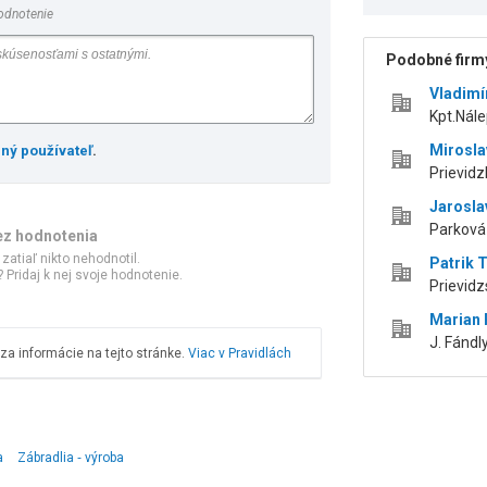
odnotenie
Podobné firmy
Vladimí
Kpt.Nále
Mirosla
ený používateľ
.
Prievidz
Jarosla
Parková 
ez hodnotenia
 zatiaľ nikto nehodnotil.
Patrik 
 Pridaj k nej svoje hodnotenie.
Prievidz
Marian 
J. Fándl
a informácie na tejto stránke.
Viac v Pravidlách
a
Zábradlia ‑ výroba