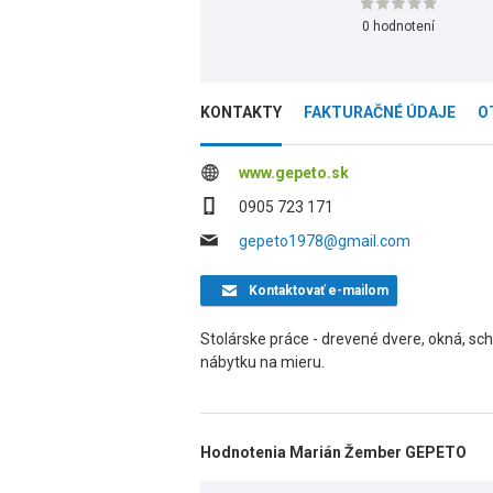
0 hodnotení
KONTAKTY
FAKTURAČNÉ ÚDAJE
O
www.gepeto.sk
0905 723 171
gepeto1978@gmail.com
Kontaktovať
e-mailom
Stolárske práce - drevené dvere, okná, sc
nábytku na mieru.
Hodnotenia Marián Žember GEPETO