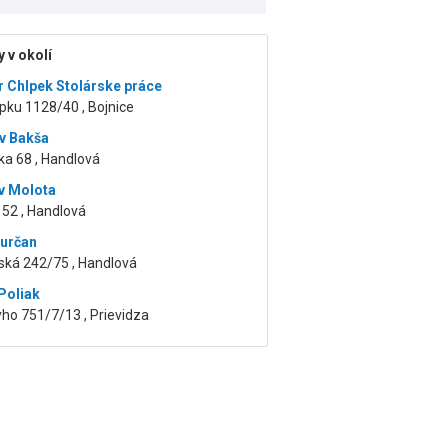
 v okolí
r Chlpek Stolárske práce
pku 1128/40 , Bojnice
v Bakša
ka 68 , Handlová
v Molota
52 , Handlová
Turčan
ská 242/75 , Handlová
Poliak
yho 751/7/13 , Prievidza