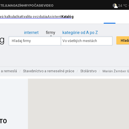
internet
firmy
kategórie od A po Z
y a remeslá
Stavebníctvo a remeselné práce
Stolárstvo
/
/
/
Marián Žember 
ETO