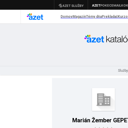
Služb
Marián Žember GEP