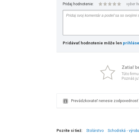
Pridaj hodnotenie:
vyber h
Pridávať hodnotenie môže len
prihlás
Zatiaľ b
Túto firmu
Poznáš ju?
Prevádzkovateľ nenesie zodpovednosť z
Pozrite si tiež:
Stolárstvo
Schodiská ‑ výrob