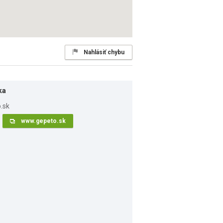
Nahlásiť chybu
ka
www.gepeto.sk