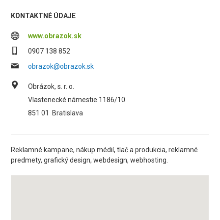
KONTAKTNÉ ÚDAJE
www.obrazok.sk
0907 138 852
obrazok@obrazok.sk
Obrázok, s. r. o.
Vlastenecké námestie 1186/10
851 01
Bratislava
Reklamné kampane, nákup médií, tlač a produkcia, reklamné
predmety, grafický design, webdesign, webhosting.