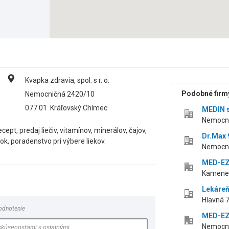
Kvapka zdravia, spol. s r. o.
Podobné firmy
Nemocničná 2420/10
077 01
Kráľovský Chlmec
MEDIN s
Nemocni
ept, predaj liečiv, vitamínov, minerálov, čajov,
Dr.Max 9
k, poradenstvo pri výbere liekov.
Nemocni
MED-EZO
Kamenec
Lekáreň
Hlavná 
odnotenie
MED-EZO
Nemocni