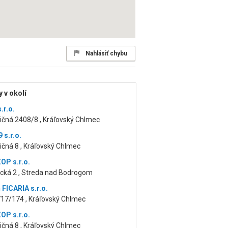
Nahlásiť chybu
 v okolí
.r.o.
čná 2408/8 , Kráľovský Chlmec
 s.r.o.
čná 8 , Kráľovský Chlmec
P s.r.o.
ká 2 , Streda nad Bodrogom
 FICARIA s.r.o.
717/174 , Kráľovský Chlmec
P s.r.o.
čná 8 , Kráľovský Chlmec