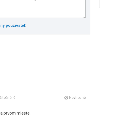
ený používateľ
.
žitočné:
0
Nevhodné
na prvom mieste.