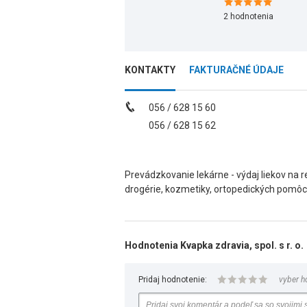
2
hodnotenia
KONTAKTY
FAKTURAČNÉ ÚDAJE
056 / 628 15 60
056 / 628 15 62
Prevádzkovanie lekárne - výdaj liekov na rec
drogérie, kozmetiky, ortopedických pomôco
Hodnotenia Kvapka zdravia, spol. s r. o.
Pridaj hodnotenie:
vyber h