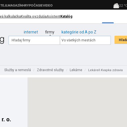
internet
firmy
kategórie od A po Z
Služby a remeslá
Zdravotné služby
Lekárne
/
/
/
Lekáreň Kvapka zdravia
r. o.