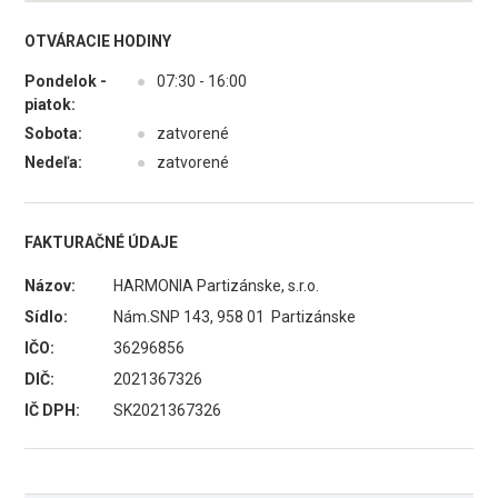
OTVÁRACIE HODINY
Pondelok -
●
07:30 - 16:00
piatok:
Sobota:
●
zatvorené
Nedeľa:
●
zatvorené
FAKTURAČNÉ ÚDAJE
Názov:
HARMONIA Partizánske, s.r.o.
Sídlo:
Nám.SNP 143, 958 01 Partizánske
IČO:
36296856
DIČ:
2021367326
IČ DPH:
SK2021367326