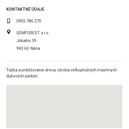
KONTAKTNÉ ÚDAJE
0905 786 270
GEMFOREST, s.r.o.
Jókaiho 39
943 60
Nána
Ťažba a približovanie dreva, výroba veľkoplošných masívnych
dubových parkiet.