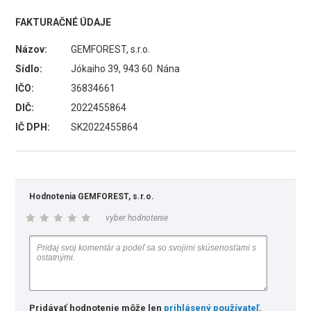
FAKTURAČNÉ ÚDAJE
Názov:
GEMFOREST, s.r.o.
Sídlo:
Jókaiho 39, 943 60 Nána
IČO:
36834661
DIČ:
2022455864
IČ DPH:
SK2022455864
Hodnotenia GEMFOREST, s.r.o.
vyber hodnotenie
Pridávať hodnotenie môže len
prihlásený používateľ
.