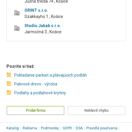
Južná trieda 74 , Košice
ORINT s.r.o.
Szakkayho 1 , Košice
Studio Jakab s.r.o.
Jarmočná 3 , Košice
Pozrite si tiež:
Pokladanie parkiet a plávajúcich podláh
Palivové drevo ‑ výroba
Podlahy a podlahové krytiny
Pridať firmu
Nahlásiť chybu
Katalóg
|
Reklama
|
Podmienky
|
GDPR
|
DSA
|
Pravidlá používania
|