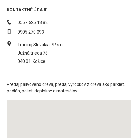
KONTAKTNÉ ÚDAJE
055 / 625 18 82
0905 270 093
Trading Slovakia PP s.r.o.
Južná trieda 78
040 01
Košice
Predaj palivového dreva, predaj výrobkov z dreva ako parkiet,
podláh, paliet, doplnkov a materiálov.