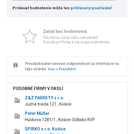
Pridávať hodnotenie môže len
prihlásený používateľ
.
Zatiaľ bez hodnotenia
Túto firmu zatiaľ nikto nehodnotil.
Poznáš ju? Pridaj k nej svoje hodnotenie.
Prevádzkovateľ nenesie zodpovednosť za informácie na
tejto stránke.
Viac v Pravidlách
PODOBNÉ FIRMY V OKOLÍ
Z&Z PARKETY s.r.o.
Južná trieda 121 , Košice
Peter Műller
Húskova 1281/1 , Košice-Sídlisko KVP
ŠPIRKO s.r.o. Košice