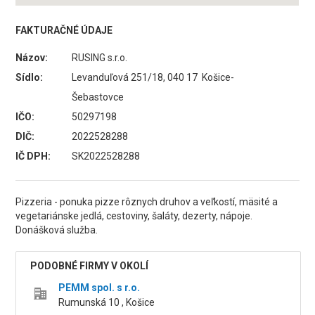
FAKTURAČNÉ ÚDAJE
Názov:
RUSING s.r.o.
Sídlo:
Levanduľová 251/18, 040 17 Košice-
Šebastovce
IČO:
50297198
DIČ:
2022528288
IČ DPH:
SK2022528288
Pizzeria - ponuka pizze rôznych druhov a veľkostí, mäsité a
vegetariánske jedlá, cestoviny, šaláty, dezerty, nápoje.
Donášková služba.
PODOBNÉ FIRMY V OKOLÍ
PEMM spol. s r.o.
Rumunská 10 , Košice