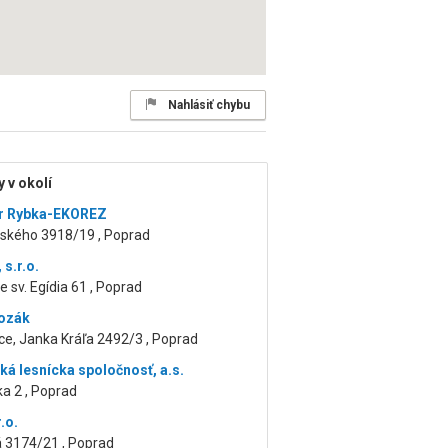
Nahlásiť chybu
 v okolí
ír Rybka-EKOREZ
kého 3918/19 , Poprad
s.r.o.
 sv. Egídia 61 , Poprad
ozák
e, Janka Kráľa 2492/3 , Poprad
ká lesnícka spoločnosť, a.s.
a 2 , Poprad
r.o.
 3174/21 , Poprad