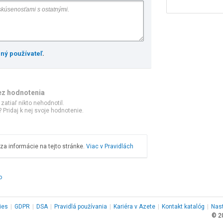
ený používateľ
.
ez hodnotenia
 zatiaľ nikto nehodnotil.
 Pridaj k nej svoje hodnotenie.
a informácie na tejto stránke.
Viac v Pravidlách
o
ies
|
GDPR
|
DSA
|
Pravidlá používania
|
Kariéra v Azete
|
Kontakt
katalóg
|
Nas
© 2