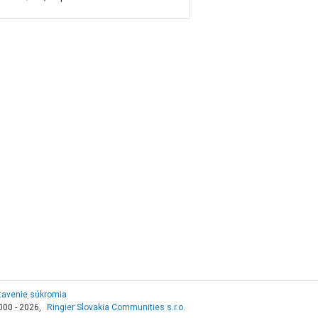
tavenie súkromia
000 - 2026,
Ringier Slovakia Communities s.r.o.