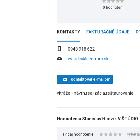
0 hodnotení
KONTAKTY
FAKTURAČNÉ ÚDAJE
O
0948 918 622
vstudio@centrum.sk
Kontaktovať
e-mailom
vitráže - návrh,realizácia,reštaurovanie
Hodnotenia Stanislav Hudzík V ŠTÚDIO
Pridaj hodnotenie:
vyber h