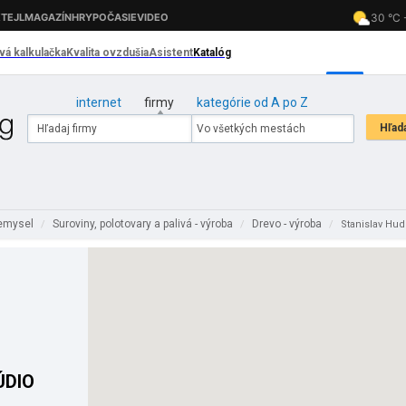
internet
firmy
kategórie od A po Z
iemysel
Suroviny, polotovary a palivá - výroba
Drevo - výroba
/
/
/
Stanislav Hu
ÚDIO