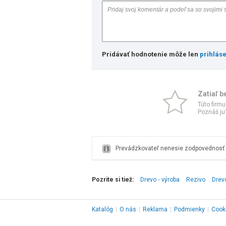
Pridávať hodnotenie môže len
prihlás
Zatiaľ b
Túto firmu
Poznáš ju?
Prevádzkovateľ nenesie zodpovednosť z
Pozrite si tiež:
Drevo ‑ výroba
Rezivo
Drev
Katalóg
|
O nás
|
Reklama
|
Podmienky
|
Cook