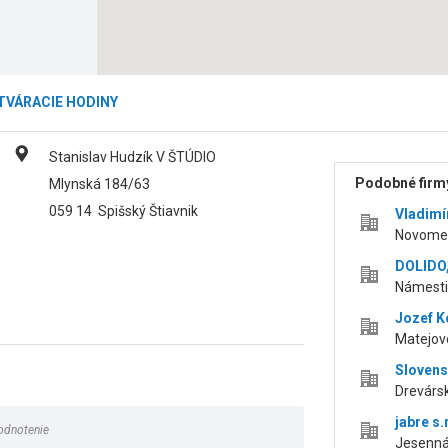
TVÁRACIE HODINY
Stanislav Hudzík V ŠTÚDIO
Podobné firmy
Mlynská 184/63
059 14
Spišský Štiavnik
Vladim
Novomes
DOLIDO, 
Námestie
Jozef K
Matejovc
Slovens
Drevársk
jabre s.
odnotenie
Jesenná