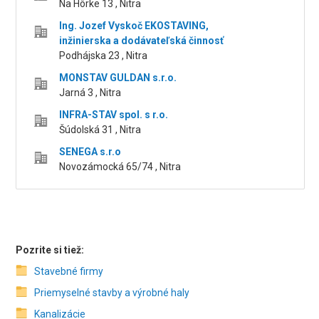
Na Hôrke 13 , Nitra
Ing. Jozef Vyskoč EKOSTAVING,
inžinierska a dodávateľská činnosť
Podhájska 23 , Nitra
MONSTAV GULDAN s.r.o.
Jarná 3 , Nitra
INFRA-STAV spol. s r.o.
Šúdolská 31 , Nitra
SENEGA s.r.o
Novozámocká 65/74 , Nitra
Pozrite si tiež:
Stavebné firmy
Priemyselné stavby a výrobné haly
Kanalizácie