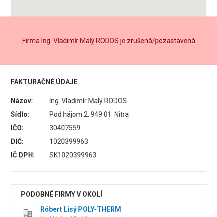
Firma Ing. Vladimír Malý RODOS je zrušená/pozastavená
FAKTURAČNÉ ÚDAJE
Názov:
Ing. Vladimír Malý RODOS
Sídlo:
Pod hájom 2, 949 01 Nitra
IČO:
30407559
DIČ:
1020399963
IČ DPH:
SK1020399963
PODOBNÉ FIRMY V OKOLÍ
Róbert Lisý POLY-THERM