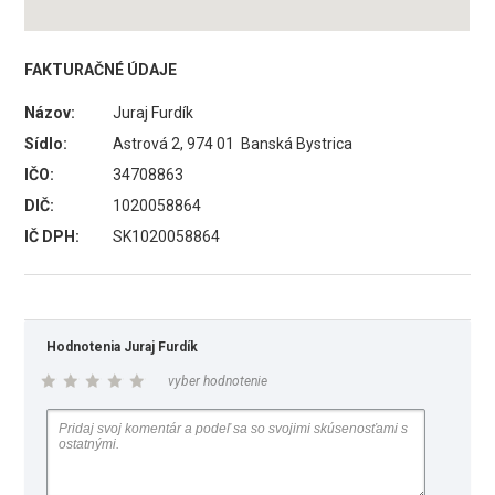
FAKTURAČNÉ ÚDAJE
Názov:
Juraj Furdík
Sídlo:
Astrová 2, 974 01 Banská Bystrica
IČO:
34708863
DIČ:
1020058864
IČ DPH:
SK1020058864
Hodnotenia Juraj Furdík
vyber hodnotenie