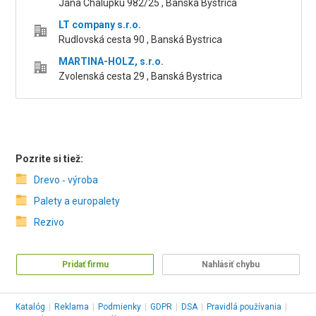
Jána Chalúpku 982/25 , Banská Bystrica
LT company s.r.o.
Rudlovská cesta 90 , Banská Bystrica
MARTINA-HOLZ, s.r.o.
Zvolenská cesta 29 , Banská Bystrica
Pozrite si tiež:
Drevo ‑ výroba
Palety a europalety
Rezivo
Pridať firmu
Nahlásiť chybu
Katalóg
|
Reklama
|
Podmienky
|
GDPR
|
DSA
|
Pravidlá používania
|