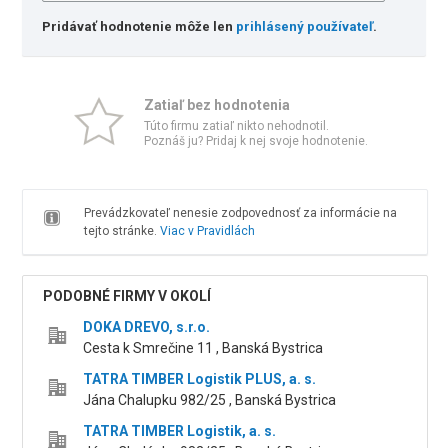
Pridávať hodnotenie môže len
prihlásený používateľ
.
Zatiaľ bez hodnotenia
Túto firmu zatiaľ nikto nehodnotil.
Poznáš ju? Pridaj k nej svoje hodnotenie.
Prevádzkovateľ nenesie zodpovednosť za informácie na
tejto stránke.
Viac v Pravidlách
PODOBNÉ FIRMY V OKOLÍ
DOKA DREVO, s.r.o.
Cesta k Smrečine 11 , Banská Bystrica
TATRA TIMBER Logistik PLUS, a. s.
Jána Chalupku 982/25 , Banská Bystrica
TATRA TIMBER Logistik, a. s.