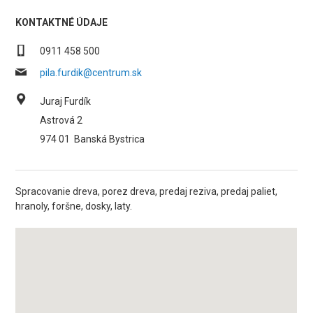
KONTAKTNÉ ÚDAJE
0911 458 500
pila.furdik@centrum.sk
Juraj Furdík
Astrová 2
974 01
Banská Bystrica
Spracovanie dreva, porez dreva, predaj reziva, predaj paliet,
hranoly, foršne, dosky, laty.